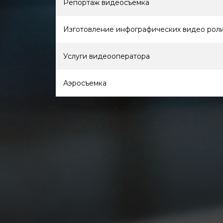
Репортаж видеосъемка
Изготовление инфографических видео рол
Услуги видеооператора
Аэросъемка