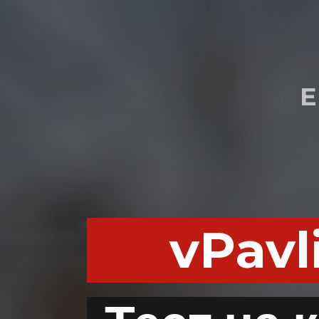
E
vPavl