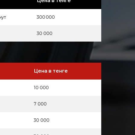
я
Цена в тенге
нут
300 000
30 000
Цена в тенге
10 000
7 000
30 000