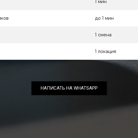
1 мин
иков
до 1 мин
1 смена
1 локация
НАПИСАТЬ НА WHATSAPP