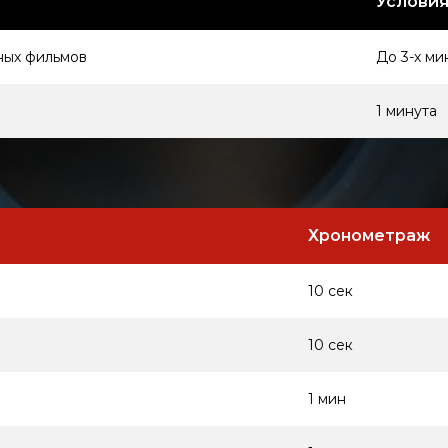
Услови
ных фильмов
До 3-х ми
1 минута
Хронометраж
10 сек
10 сек
1 мин