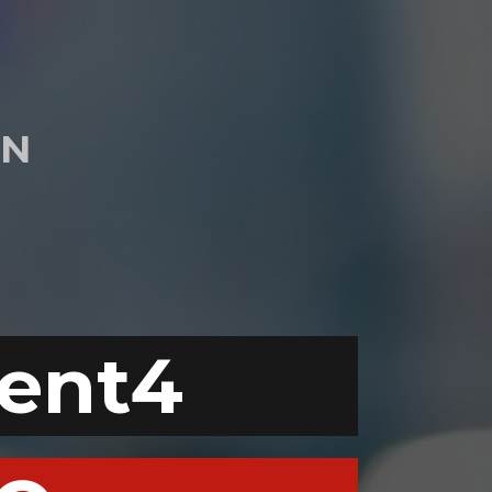
ON
ent4