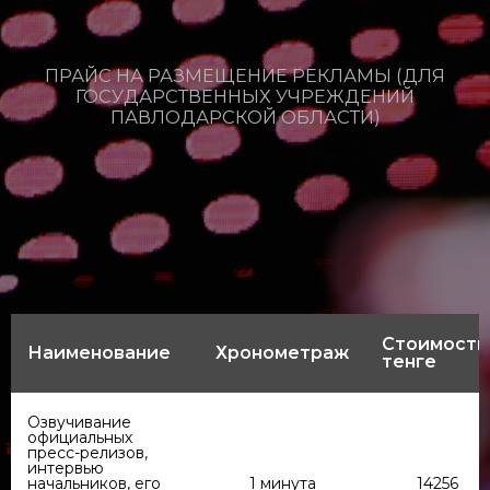
ПРАЙС НА РАЗМЕЩЕНИЕ РЕКЛАМЫ (ДЛЯ
ГОСУДАРСТВЕННЫХ УЧРЕЖДЕНИЙ
ПАВЛОДАРСКОЙ ОБЛАСТИ)
Стоимость
Наименование
Хронометраж
тенге
Озвучивание
официальных
пресс-релизов,
интервью
начальников, его
1 минута
14256