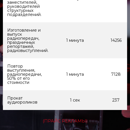
заместителей,
руководителей
структурных
подразделений.
Изготовление и
выпуск
радиопередач,
1 минута
14256
праздничных
репортажей,
радиовыступлений.
Повтор
выступления,
радиопередачи,
1 минута
7128
50% от его
стоимости
Прокат
1 сек
237
аудиороликов
(ПРАЙС РЕКЛАМЫ)