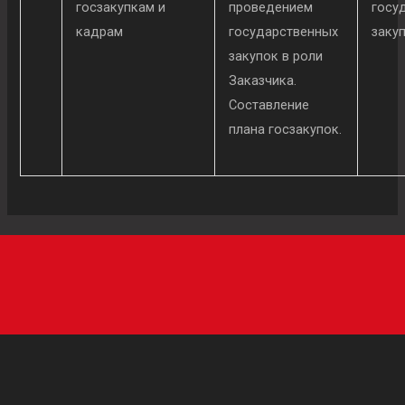
госзакупкам и
проведением
госу
кадрам
государственных
заку
закупок в роли
Заказчика.
Составление
плана госзакупок.