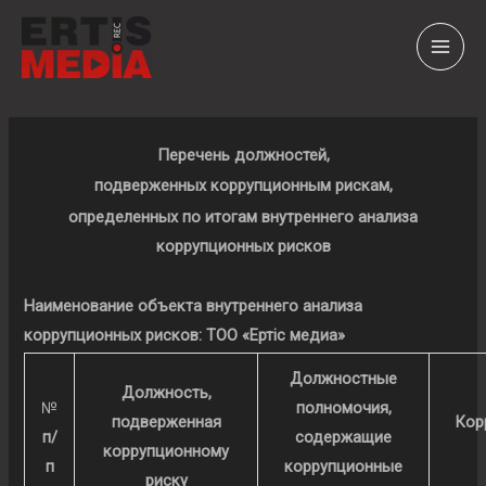
Перейти
MAI
к
MEN
содержимому
Перечень должностей,
подверженных коррупционным рискам,
определенных по итогам внутреннего анализа
коррупционных рисков
Наименование объекта внутреннего анализа
коррупционных рисков:
ТОО «Ертіс медиа»
Должностные
Должность,
№
полномочия,
подверженная
Кор
п/
содержащие
коррупционному
п
коррупционные
риску