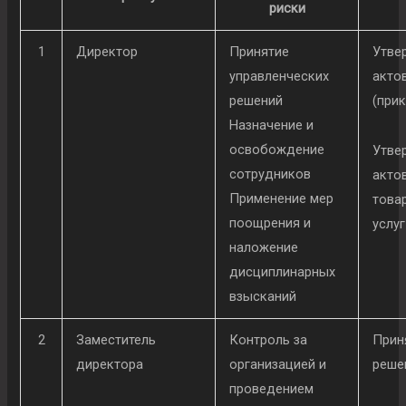
риски
1
Директор
Принятие
Утве
управленческих
акто
решений
(при
Назначение и
освобождение
Утве
сотрудников
акто
Применение мер
товар
поощрения и
услуг
наложение
дисциплинарных
взысканий
2
Заместитель
Контроль за
Прин
директора
организацией и
реше
проведением