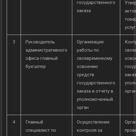
государственного
Утве
заказа
акто
товар
услуг
3
Руководитель
Организация
Конт
административного
работы по
свое
офиса-главный
своевременному
осво
бухгалтер
освоению
госу
средств
заказ
государственного
упол
заказа и отчёту в
орга
уполномоченный
орган
4
Главный
Осуществление
Орга
специалист по
контроля за
пров