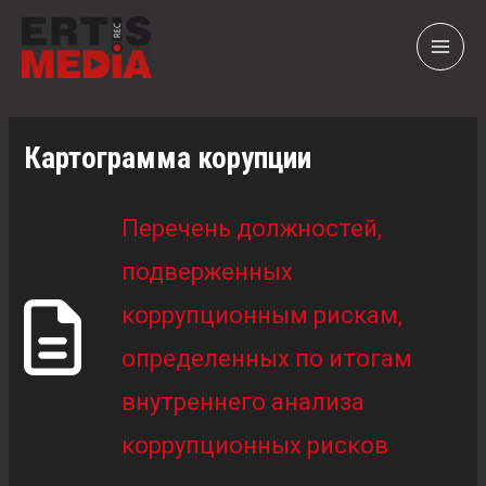
Перейти
MAI
к
MEN
содержимому
Картограмма корупции
Перечень должностей,
подверженных
коррупционным рискам,
определенных по итогам
внутреннего анализа
коррупционных рисков